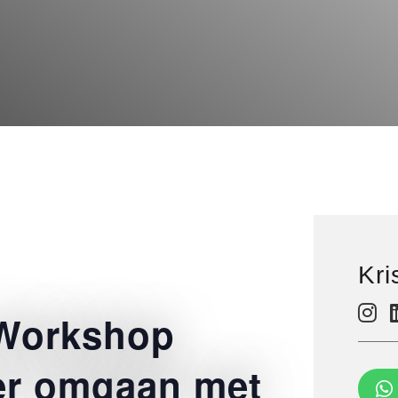
Kri
 Workshop
er omgaan met