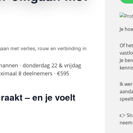
Je hoe
Of het
vastlo
Je be
annen · donderdag 22 & vrijdag
kenni
aximaal 8 deelnemers · €595
Ik wer
aanda
raakt – en je voelt
speelt
👉 St
neem 