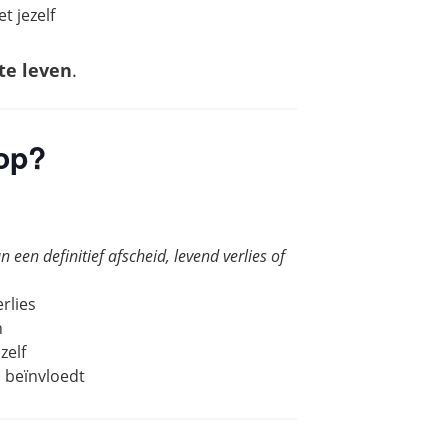
t jezelf
te leven
.
hop?
 een definitief afscheid, levend verlies of
rlies
n
zelf
n beïnvloedt